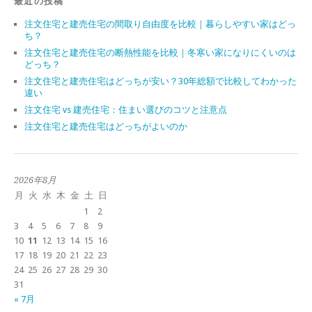
最近の投稿
注文住宅と建売住宅の間取り自由度を比較｜暮らしやすい家はどっ
ち？
注文住宅と建売住宅の断熱性能を比較｜冬寒い家になりにくいのは
どっち？
注文住宅と建売住宅はどっちが安い？30年総額で比較してわかった
違い
注文住宅 vs 建売住宅：住まい選びのコツと注意点
注文住宅と建売住宅はどっちがよいのか
2026年8月
月
火
水
木
金
土
日
1
2
3
4
5
6
7
8
9
10
11
12
13
14
15
16
17
18
19
20
21
22
23
24
25
26
27
28
29
30
31
« 7月