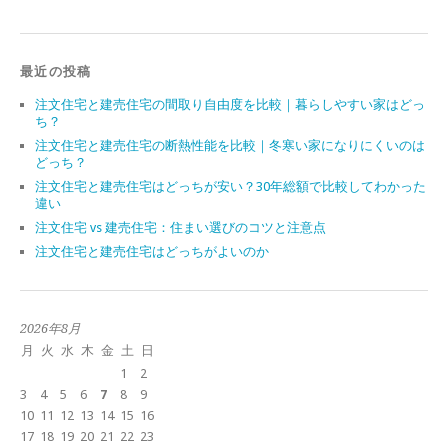
最近の投稿
注文住宅と建売住宅の間取り自由度を比較｜暮らしやすい家はどっ
ち？
注文住宅と建売住宅の断熱性能を比較｜冬寒い家になりにくいのは
どっち？
注文住宅と建売住宅はどっちが安い？30年総額で比較してわかった
違い
注文住宅 vs 建売住宅：住まい選びのコツと注意点
注文住宅と建売住宅はどっちがよいのか
2026年8月
月
火
水
木
金
土
日
1
2
3
4
5
6
7
8
9
10
11
12
13
14
15
16
17
18
19
20
21
22
23