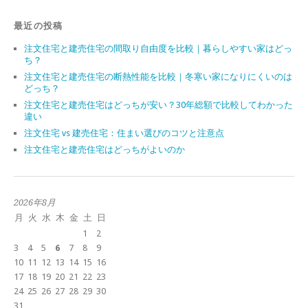
最近の投稿
注文住宅と建売住宅の間取り自由度を比較｜暮らしやすい家はどっ
ち？
注文住宅と建売住宅の断熱性能を比較｜冬寒い家になりにくいのは
どっち？
注文住宅と建売住宅はどっちが安い？30年総額で比較してわかった
違い
注文住宅 vs 建売住宅：住まい選びのコツと注意点
注文住宅と建売住宅はどっちがよいのか
2026年8月
月
火
水
木
金
土
日
1
2
3
4
5
6
7
8
9
10
11
12
13
14
15
16
17
18
19
20
21
22
23
24
25
26
27
28
29
30
31