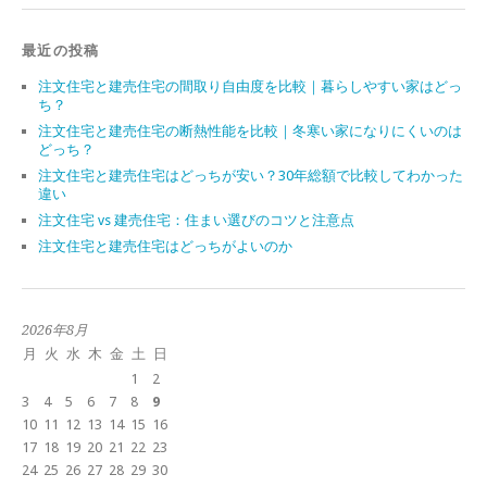
最近の投稿
注文住宅と建売住宅の間取り自由度を比較｜暮らしやすい家はどっ
ち？
注文住宅と建売住宅の断熱性能を比較｜冬寒い家になりにくいのは
どっち？
注文住宅と建売住宅はどっちが安い？30年総額で比較してわかった
違い
注文住宅 vs 建売住宅：住まい選びのコツと注意点
注文住宅と建売住宅はどっちがよいのか
2026年8月
月
火
水
木
金
土
日
1
2
3
4
5
6
7
8
9
10
11
12
13
14
15
16
17
18
19
20
21
22
23
24
25
26
27
28
29
30