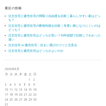
最近の投稿
注文住宅と建売住宅の間取り自由度を比較｜暮らしやすい家はどっ
ち？
注文住宅と建売住宅の断熱性能を比較｜冬寒い家になりにくいのは
どっち？
注文住宅と建売住宅はどっちが安い？30年総額で比較してわかった
違い
注文住宅 vs 建売住宅：住まい選びのコツと注意点
注文住宅と建売住宅はどっちがよいのか
2026年8月
月
火
水
木
金
土
日
1
2
3
4
5
6
7
8
9
10
11
12
13
14
15
16
17
18
19
20
21
22
23
24
25
26
27
28
29
30
31