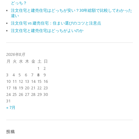
どっち？
注文住宅と建売住宅はどっちが安い？30年総額で比較してわかった
違い
注文住宅 vs 建売住宅：住まい選びのコツと注意点
注文住宅と建売住宅はどっちがよいのか
2026年8月
月
火
水
木
金
土
日
1
2
3
4
5
6
7
8
9
10
11
12
13
14
15
16
17
18
19
20
21
22
23
24
25
26
27
28
29
30
31
« 7月
投稿