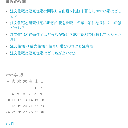
最近の投稿
注文住宅と建売住宅の間取り自由度を比較｜暮らしやすい家はどっ
ち？
注文住宅と建売住宅の断熱性能を比較｜冬寒い家になりにくいのは
どっち？
注文住宅と建売住宅はどっちが安い？30年総額で比較してわかった
違い
注文住宅 vs 建売住宅：住まい選びのコツと注意点
注文住宅と建売住宅はどっちがよいのか
2026年8月
月
火
水
木
金
土
日
1
2
3
4
5
6
7
8
9
10
11
12
13
14
15
16
17
18
19
20
21
22
23
24
25
26
27
28
29
30
31
« 7月