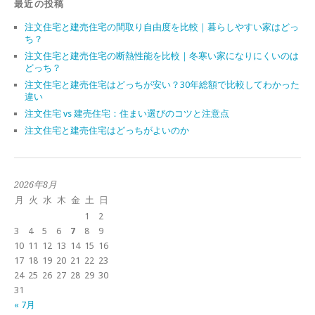
最近の投稿
注文住宅と建売住宅の間取り自由度を比較｜暮らしやすい家はどっ
ち？
注文住宅と建売住宅の断熱性能を比較｜冬寒い家になりにくいのは
どっち？
注文住宅と建売住宅はどっちが安い？30年総額で比較してわかった
違い
注文住宅 vs 建売住宅：住まい選びのコツと注意点
注文住宅と建売住宅はどっちがよいのか
2026年8月
月
火
水
木
金
土
日
1
2
3
4
5
6
7
8
9
10
11
12
13
14
15
16
17
18
19
20
21
22
23
24
25
26
27
28
29
30
31
« 7月